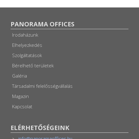
PANORAMA OFFICES
Irodaházunk
Elhelyezkedés
Szolgáltatások
Bérelhető területek
Galéria
Társadalmi felelősségvállalás
Magazin
Kapcsolat
ELÉRHETŐSÉGEINK
info@panoramaoffices.hu