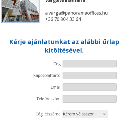
Varga Annamária
a.varga@panoramaoffices.hu
+36 70 904 33 64
Kérje ajánlatunkat az alábbi űrlap
kitöltésével.
Cég:
Kapcsolattartó:
Email:
Telefonszám:
Cég létszáma: