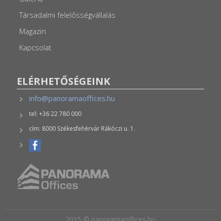
Társadalmi felelősségvállalás
Magazin
Kapcsolat
ELÉRHETŐSÉGEINK
info@panoramaoffices.hu
tel: +36 22 780 000
cím: 8000 Székesfehérvár Rákóczi u. 1.
2015 © panoramaoffices.hu