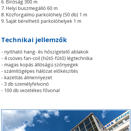
6. Bíróság 300 m
7. Helyi buszmegálló 60 m
8. Közforgalmú parkolóhely (50 db) 1 m
9. Saját bérelhető parkolóhelyek 1 m
Technikai jellemzők
- nyitható hang- és hőszigetelő ablakok
- 4 csöves fan-coil (hűtő-fűtő) légtechnika
- magas kopás állóságú szőnyegek
- számítógépes hálózat előkészítés
- kazettás álmennyezet
- 3 db személyfelvonó
- 100 db vezetékes fővonal