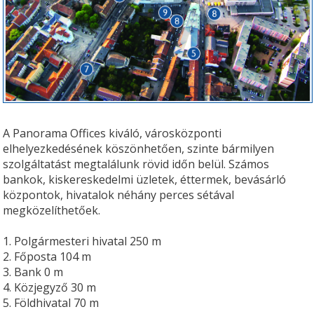
A Panorama Offices kiváló, városközponti
elhelyezkedésének köszönhetően, szinte bármilyen
szolgáltatást megtalálunk rövid időn belül. Számos
bankok, kiskereskedelmi üzletek, éttermek, bevásárló
központok, hivatalok néhány perces sétával
megközelíthetőek.
1. Polgármesteri hivatal 250 m
2. Főposta 104 m
3. Bank 0 m
4. Közjegyző 30 m
5. Földhivatal 70 m