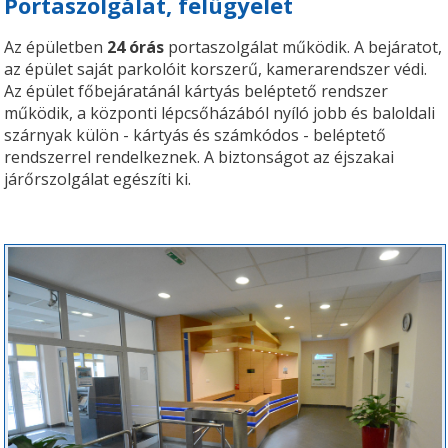
Portaszolgálat, felügyelet
Az épületben
24 órás
portaszolgálat működik. A bejáratot,
az épület saját parkolóit korszerű, kamerarendszer védi.
Az épület főbejáratánál kártyás beléptető rendszer
működik, a központi lépcsőházából nyíló jobb és baloldali
szárnyak külön - kártyás és számkódos - beléptető
rendszerrel rendelkeznek. A biztonságot az éjszakai
járőrszolgálat egészíti ki.